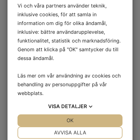
styrning av alla typer av
Vi och våra partners använder teknik,
inklusive cookies, för att samla in
fastigheter.
information om dig för olika ändamål,
inklusive: bättre användarupplevelse,
Det kan handla om central styrning
funktionalitet, statistik och marknadsföring.
av belysning, automatisk
Genom att klicka på "OK" samtycker du till
värmereglering i en fastighets olika
dessa ändamål.
rum, sensorstyrda persienner och
markiser, tidsstyrning, automatisk
Läs mer om vår användning av cookies och
rapportering när dörrar eller fönster
behandling av personuppgifter på vår
inte är stängda – och mycket mer!
webbplats.
VISA
DETALJER
Det handlar alltså både
JA
NEJ
OK
JA
NEJ
om att förenkla
NÖDVÄNDIG
INSTÄLLNINGAR
AVVISA ALLA