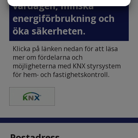
vardagen, minska
JA
NEJ
JA
NEJ
MARKNADSFÖRING
STATISTIK
energiförbrukning och
öka säkerheten.
Klicka på länken nedan för att läsa
mer om fördelarna och
möjligheterna med KNX styrsystem
för hem- och fastighetskontroll.
Postadress